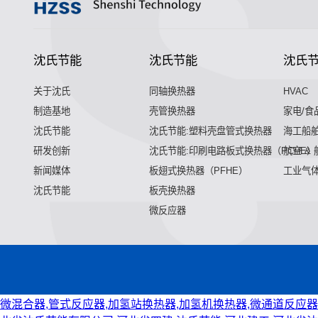
沈氏节能
沈氏节能
沈氏
关于沈氏
同轴换热器
HVAC
制造基地
壳管换热器
家电/食
沈氏节能
沈氏节能:塑料壳盘管式换热器
海工船
研发创新
沈氏节能:印刷电路板式换热器（PCHE）
航空 &
新闻媒体
板翅式换热器（PFHE）
工业气
沈氏节能
板壳换热器
微反应器
微混合器,管式反应器,加氢站换热器,加氢机换热器,微通道反应器