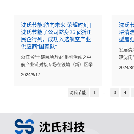
沈氏节能:航向未来 荣耀时刻 |
沈氏
沈氏节能子公司跻身26家浙江
耕清
民企行列，成功入选航空产业
型最
供应商“国家队”
发展清
浙江省“十链百场万企”系列活动之中
现沈氏
航产业链对接专场在钱塘（新）区举
2024/8/
行，吸引了170余家浙江省航空产业
2024/8/17
链上下游企业、金融机构等参与。
沈氏节能:
1
...
3
4