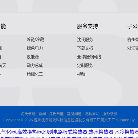
节能
服务支持
子公
冷链/冷藏
沈氏服务
杭州
品
绿色电力
下载文档
浙江
舶
氢能源
全球服务网络
 航天
动力总成
定制服务
体
精细化工
视频
沈氏节能
新闻
沈氏节能
常见问题
隐私声明
服务条款
Copyright © 2026 温州沈氏能效科技信息控股股东有限工厂英文工厂 Support By
,气化器,高效换热器,印刷电路板式换热器,热水换热器,水冷换热器