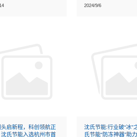
染防治版块“超临界水氧化成套
精特新“小巨人”企业复核
14
2024/9/6
的主要支撑单位，再次获得国家
。
潮头启新程，科创领航正
沈氏节能:行业破“冰”
｜沈氏节能入选杭州市首
氏节能“防冻神器”助力