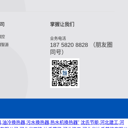
司
掌握让我们
微控
业务电活
187 5820 8828 （朋友圈
微智源
同号）
,油冷换热器,污水换热器,热水机换热器"
沈氏节能,河北建工,河