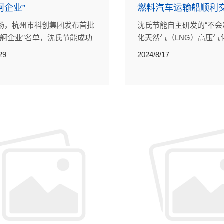
舸企业”
燃料汽车运输船顺利
场，杭州市科创集团发布首批
沈氏节能自主研发的“不会
“百舸企业”名单，沈氏节能成功
化天然气（LNG）高压气
用于两艘双燃料汽车滚装
29
2024/8/17
顺利交付。