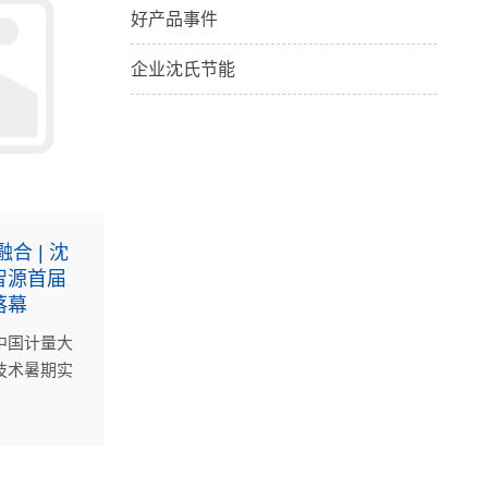
好产品事件
企业沈氏节能
合 | 沈
智源首届
落幕
中国计量大
技术暑期实