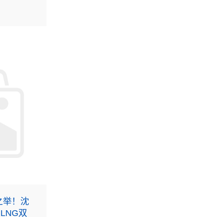
。
之举！沈
LNG双