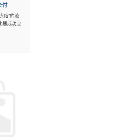
交付
冻结”的液
化器成功应
船，助力其