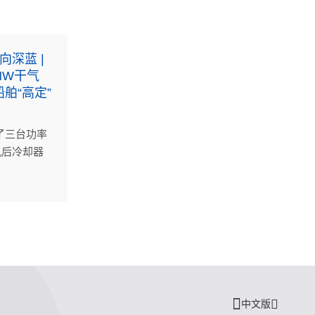
向深蓝 |
MW干气
舶“高定”
了三台功率
机后冷却器
(中国)东
司西湖区域
力提升项
中文版