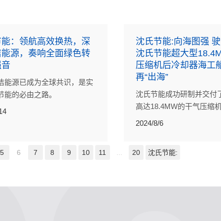
节能：领航高效换热，深
沈氏节能:向海图强 驶
洁能源，奏响全面绿色转
沈氏节能超大型18.4
强音
压缩机后冷却器海工船
再“出海”
洁能源已成为全球共识，是实
沈氏节能成功研制并交付
节能的必由之路。
高达18.4MW的干气压缩
14
（PCHE），用于中海石油
2024/8/6
海西湖石油天然气作业公
天然气外输与终端设施能
5
6
7
8
9
10
11
...
20
沈氏节能:
目。