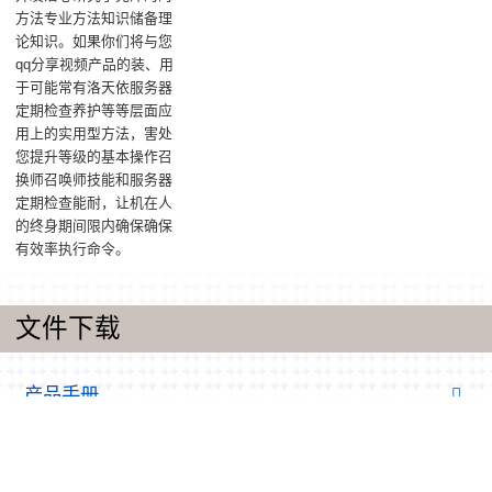
方法专业方法知识储备理
论知识。如果你们将与您
qq分享视频产品的装、用
于可能常有洛天依服务器
定期检查养护等等层面应
用上的实用型方法，害处
您提升等级的基本操作召
换师召唤师技能和服务器
定期检查能耐，让机在人
的终身期间限内确保确保
有效率执行命令。
文件下载
产品手册
同轴线管/壳管热交换器器护肤品样册