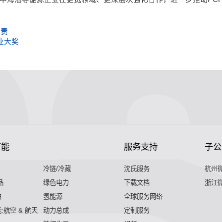
尽责
业大奖
节能
服务支持
子公
冷链/冷藏
沈氏服务
杭州
品
绿色电力
下载文档
浙江
舶
氢能源
全球服务网络
:航空 & 航天
动力总成
定制服务