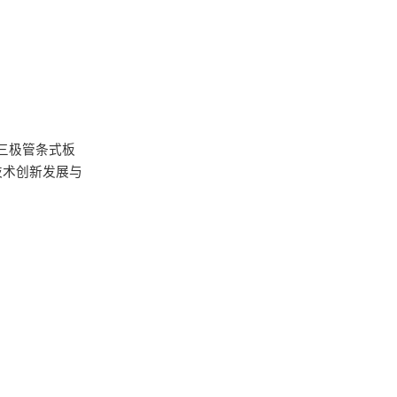
三极管条式板
枝术创新发展与