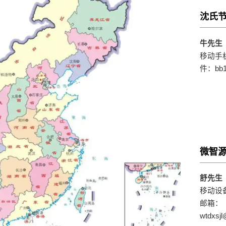
沈氏
牛先生
移动手机：
件：bb1@
微智
舒先生
移动设备：
邮箱：
wtdxsj