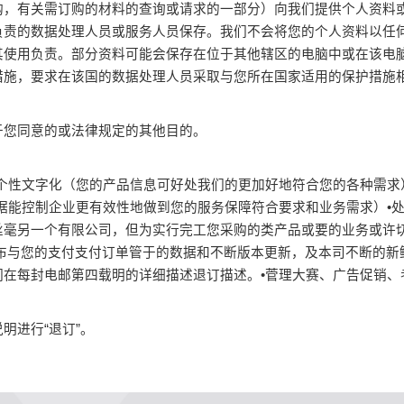
购，有关需订购的材料的查询或请求的一部分）向我们提供个人资料
负责的数据处理人员或服务人员保存。我们不会将您的个人资料以任
其使用负责。部分资料可能会保存在位于其他辖区的电脑中或在该电
措施，要求在该国的数据处理人员采取与您所在国家适用的保护措施
于您同意的或法律规定的其他目的。
个性文字化（您的产品信息可好处我们的更加好地符合您的各种需求
据能控制企业更有效性地做到您的服务保障符合要求和业务需求）•
丝毫另一个有限公司，但为实行完工您采购的类产品或要的业务或许切
发布与您的支付支付订单管于的数据和不断版本更新，及本司不断的新
们在每封电邮第四载明的详细描述退订描述。•菅理大赛、广告促销、
明进行“退订”。