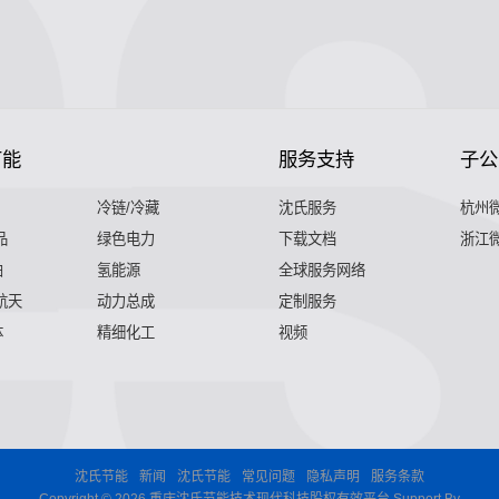
节能
服务支持
子公
冷链/冷藏
沈氏服务
杭州
品
绿色电力
下载文档
浙江
舶
氢能源
全球服务网络
 航天
动力总成
定制服务
体
精细化工
视频
沈氏节能
新闻
沈氏节能
常见问题
隐私声明
服务条款
Copyright © 2026 重庆沈氏节能技术现代科技股权有效平台 Support By