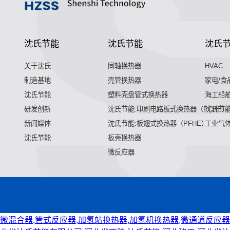
沈氏节能
沈氏节能
沈氏
关于沈氏
同轴换热器
HVAC
制造基地
壳管换热器
家电/食
沈氏节能
塑料壳盘管式换热器
海工船
研发创新
沈氏节能:印刷电路板式换热器（PCHE）
沈氏节能
新闻媒体
沈氏节能:板翅式换热器（PFHE）
工业气
沈氏节能
板壳换热器
微反应器
微混合器,管式反应器,加氢站换热器,加氢机换热器,微通道反应器