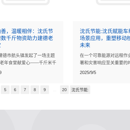
向善，温暖相伴：沈氏节
沈氏节能:沈氏赋能车
赠数千斤物资助力建德老
场景应用，重塑移动
堂
未来
建德市航头镇发起了一场主题
在一个可靠能源对远程作
为老年食堂献爱心——千斤米千
署和灾害响应至关重要的
的慈善捐赠活动。沈氏节能积极
核动力移动反应堆发电装
9
2025/9/5
向当地老年食堂捐赠了4000斤
项具有开创性的进步。沈
1000斤食用油，以实实在在的
进的核技术与超临界二氧
5
6
7
8
9
...
20
沈氏节能:
持，传递企业对社会的关怀与
（SCO2）回热器相结合
战性的环境中提供高效、
力。