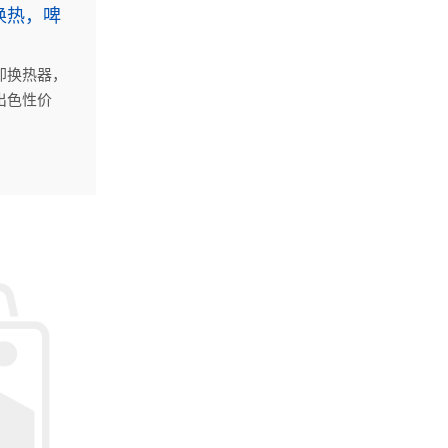
换热，啤
却换热器，
出色性价
可靠的冷却