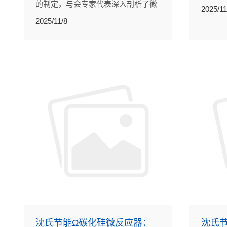
的制定，与会专家代表深入剖析了微
的技术
2025/11
通道反应器对推动化工产业绿色智能
队共聚
2025/11/8
转型、优化产能的战略价值，是规范
行业生态、服务国家高端装备与安全
战略、引领化工制造高质量发展的关
键举措。
沈氏节能Ω碳化硅微反应器：
沈氏节