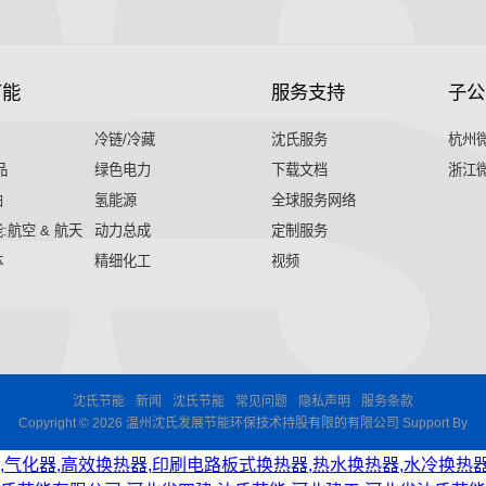
节能
服务支持
子公
冷链/冷藏
沈氏服务
杭州
品
绿色电力
下载文档
浙江
舶
氢能源
全球服务网络
:航空 & 航天
动力总成
定制服务
体
精细化工
视频
沈氏节能
新闻
沈氏节能
常见问题
隐私声明
服务条款
Copyright © 2026 温州沈氏发展节能环保技术持股有限的有限公司 Support By
,气化器,高效换热器,印刷电路板式换热器,热水换热器,水冷换热器