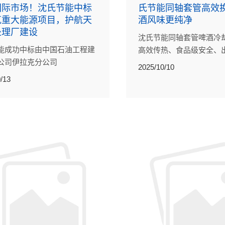
国际市场！沈氏节能中标
氏节能同轴套管高效
克重大能源项目，护航天
酒风味更纯净
处理厂建设
沈氏节能同轴套管啤酒冷
能成功中标由中国石油工程建
高效传热、食品级安全、
公司伊拉克分公司
比，为全球酿造企业提供
2025/10/10
ECC）承建的伊拉克阿塔维天
解决方案。
/13
理厂项目，将向该项目供应三
型印刷电路板式换热器
E）。