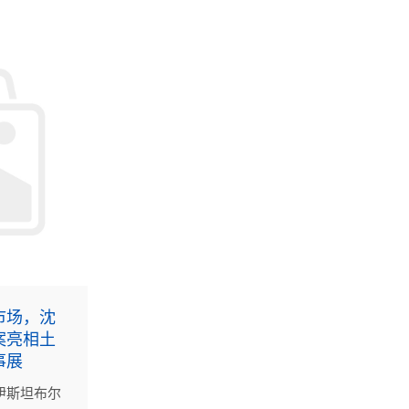
市场，沈
案亮相土
事展
伊斯坦布尔