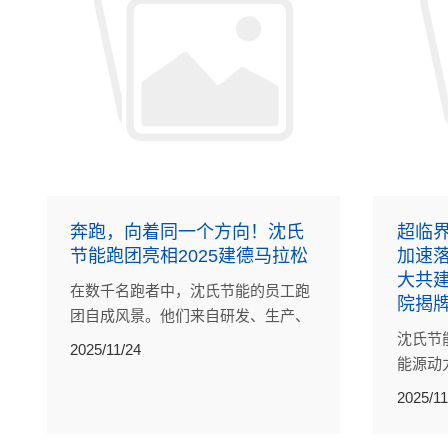
奔跑，向着同一个方向！沈氏
超临
节能跑团亮相2025建德马拉松
加速
大共
在数千名跑者中，沈氏节能的员工跑
院揭
团自成风景。他们来自研发、生产、
沈氏节
工艺等不同岗位，因对奔跑的共同热
2025/11/24
能源动
爱与不断挑战自我的信念，并肩站上
部科技
同一条起跑线。
2025/11
着研究
正式运