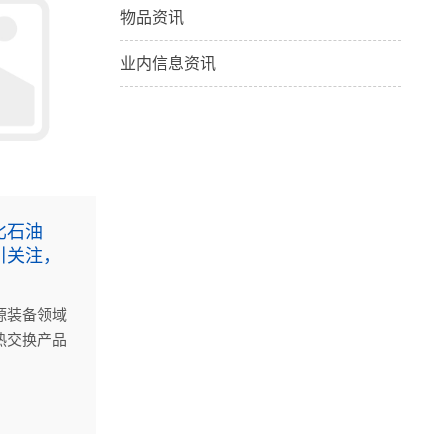
物品资讯
业内信息资讯
比石油
引关注，
源装备领域
热交换产品
相，为行业
视角。