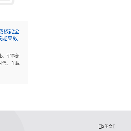
载核能全
核能高效
业、军事部
时代，车载
置代表了一
氏节能将先
化碳
，在具有挑
高输出的电
2英文