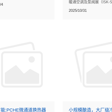
暖通空调及泵阀展（ISK-S
专家专程前来，与韩国本地团
/4
2025）与韩国釜山国际海
交流。
2025/10/31
（KORMARINE 2025）。
能:PCHE微通道换热器
小规模酿造，大厂级