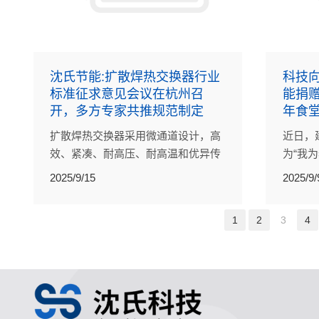
沈氏节能:扩散焊热交换器行业
科技
标准征求意见会议在杭州召
能捐
开，多方专家共推规范制定
年食
扩散焊热交换器采用微通道设计，高
近日，
效、紧凑、耐高压、耐高温和优异传
为“我
热性能的优势，能够显著提升能源利
斤油”
2025/9/15
2025/9/
用效率。
响应，
大米和
1
2
3
4
物资支
回馈。