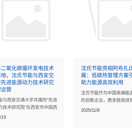
界二氧化碳循环发电技术
沈氏节能亮相阿布扎
落地，沈氏节能与西安交
展：低碳热管理方案
建先进能源动力技术研究
助力能源高效利用
牌运营
沈氏节能作为中国高端能
能与西安交通大学共建的“先进
的创新企业，携多款高效
力技术研究院”在西安市中国西
与低碳热管理解决方案亮
2025/11/8
创新港揭牌。此次揭牌，标志
探索绿色技术提供了新的
/19
院已完成前期筹备工作，迈入
行的新阶段。