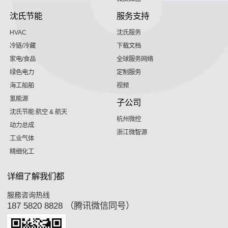
沈氏节能
服务支持
HVAC
沈氏服务
冷链/冷藏
下载文档
家电/食品
全球服务网络
绿色电力
定制服务
海工船舶
视频
氢能源
子公司
沈氏节能:航空 & 航天
杭州微控
动力总成
浙江微智源
工业气体
精细化工
详细了解我们都
服務咨询热线
187 5820 8828 （腾讯微信同号）