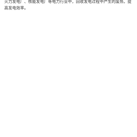
火力发电厂、核能发电厂等电力行业中，回收发电过程中产生的废热，提
高发电效率。