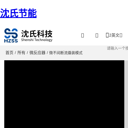
沈氏节能
2英文
首页
所有
微反应器
/
/
/ 微不间断流撬装模式