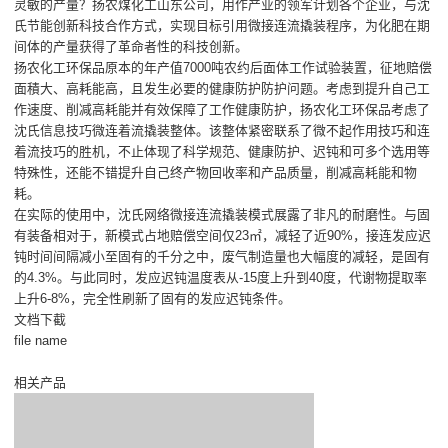
灵敏的产量？扬农煤化工山东公司，用作产业的领军计划各个企业，与沈
氏节能创新科技合作方式，实现目标引用微接连流撬装程序，为化肥在期
间体的产量获得了革命者性的科技创新。
扬农化工环保品原本的年产值7000吨农约后面体工作试验装置，征地赔偿
面積大、高耗能高，且发生必要的健康防护防护问题。考虑到提升自己工
作速度、削减高耗能并有效保障了工作健康防护，扬农化工环保品考虑了
沈氏信息技巧微连着流撬装整体。该整体紧密联系了微不起作用技巧和连
着流技巧的胜机，不止体现了科学规范、健康防护、迟钝和可多个选用等
特殊性，还能不错提升自己终产物回收率和产品质量，削减高耗能和物
耗。
在实际的使用中，沈氏网络微接连流撬装模式展露了非凡的耐磨性。与固
有装备相对于，新模式占地赔偿空间仅23㎡，减轻了近90%，接连发应迟
钝时间间隔减小至固有的千分之中，废气制造量也大幅度的减轻，是固有
的4.3%。与此同时，发应迟钝温度表从-15度上升到40度，代谢物提取率
上升6-8%，完全性刷新了固有的发应迟钝条件。
文档下截
file name
相关产品