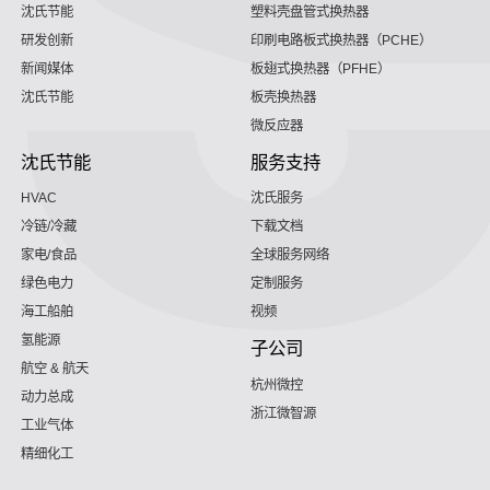
沈氏节能
塑料壳盘管式换热器
研发创新
印刷电路板式换热器（PCHE）
新闻媒体
板翅式换热器（PFHE）
沈氏节能
板壳换热器
微反应器
沈氏节能
服务支持
HVAC
沈氏服务
冷链/冷藏
下载文档
家电/食品
全球服务网络
绿色电力
定制服务
海工船舶
视频
氢能源
子公司
航空 & 航天
杭州微控
动力总成
浙江微智源
工业气体
精细化工