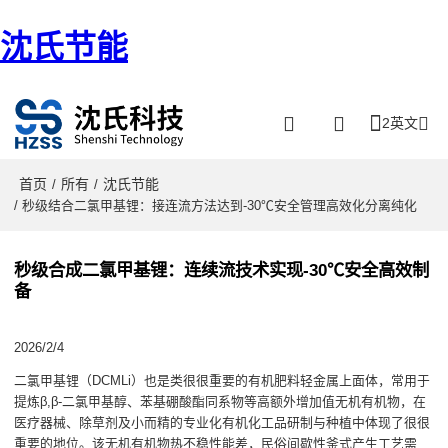
沈氏节能
2英文
首页
所有
沈氏节能
/
/
/ 秒级结合二氯甲基锂：接连流方法达到-30℃安全管理高效化分离纯化
秒级合成二氯甲基锂：连续流技术实现-30℃安全高效制
备
2026/2/4
二氯甲基锂（DCMLi）也是类很很重要的有机肥料轻金属上面体，常用于
提炼β,β-二氯甲基醇、苯基硼酸酯同系物等高额外增加值无机有机物，在
医疗器械、除草剂及小而精的专业化有机化工品研制与种植中体现了很很
重要的地位。该无机有机物热不稳性能差，民俗间歇性釜式产生工艺需