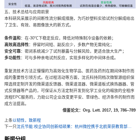
五、技术总结与应用前景
本科研风采展示的间断性流分解成措施，为巧妙塑料实验试剂分解成给出
了卫生、有效、易图像放大的新方式。
条件温和
：在-30℃下稳定反应，降低对特殊制冷设备的依赖；
高效高选择性
：停留时间短、副反应少，多数产物无需纯化；
安全可靠
：密闭系统减少了试剂暴露与分解风险，更适合放大生产；
多功能性
：可与多种亲电试剂反应，实现多样化的中间体合成。
重复流技术方法正慢慢的为高效化生物学品、医药及药剂在期间体制作而
成的重要性引领方式。在过程活动等方面，沈氏科持同档次微智源组织保
障选择定制开发的微渠道反馈器、微渠道混器、微渠道板式换热器器、管
式反馈器等产品的，可保证从方法定制开发到化学工业化的缩放的全程序
流程EPC服务的，力助公司企业改变更平安、草绿色、经济条件的制作而
成方法提高。
借鉴论文：Org. Lett. 2017, 19, 786–789
上条
以韧性，致新程
下一只
沈氏节能:校企协同创新结硕果：杭州微控携手北航荣获教育部科研成果一等奖
新闻分组