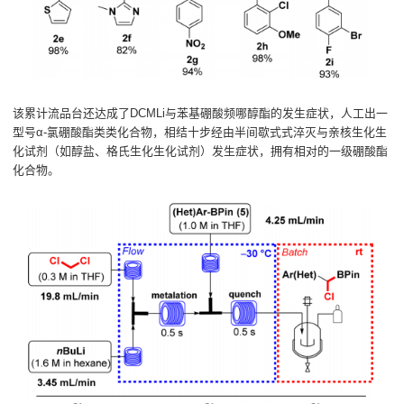
该累计流品台还达成了DCMLi与苯基硼酸频哪醇酯的发生症状，人工出一
型号α-氯硼酸酯类类化合物，相结十步经由半间歇式式淬灭与亲核生化生
化试剂（如醇盐、格氏生化生化试剂）发生症状，拥有相对的一级硼酸酯
化合物。