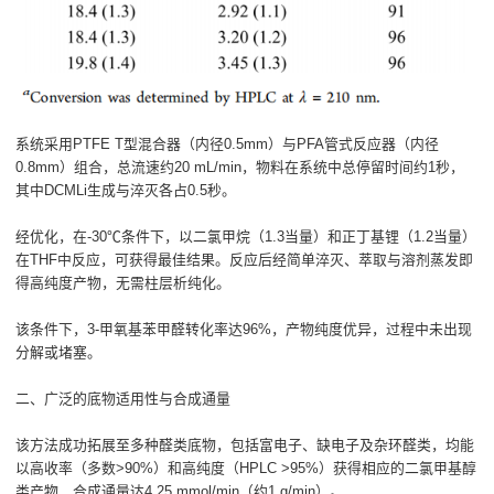
系统采用PTFE T型混合器（内径0.5mm）与PFA管式反应器（内径
0.8mm）组合，总流速约20 mL/min，物料在系统中总停留时间约1秒，
其中DCMLi生成与淬灭各占0.5秒。
经优化，在-30℃条件下，以二氯甲烷（1.3当量）和正丁基锂（1.2当量）
在THF中反应，可获得最佳结果。反应后经简单淬灭、萃取与溶剂蒸发即
得高纯度产物，无需柱层析纯化。
该条件下，3-甲氧基苯甲醛转化率达96%，产物纯度优异，过程中未出现
分解或堵塞。
二、广泛的底物适用性与合成通量
该方法成功拓展至多种醛类底物，包括富电子、缺电子及杂环醛类，均能
以高收率（多数>90%）和高纯度（HPLC >95%）获得相应的二氯甲基醇
类产物，合成通量达4.25 mmol/min（约1 g/min）。