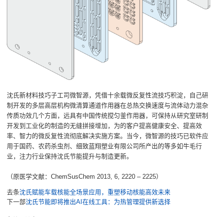
沈氏新材料技巧子工司微智源，凭借十余载微反复性流技巧积淀，自己研
制开发的多层高层机构微清算通道作用器在总热交换速度与流体动力混杂
传质功效几个方面，远具有中国传统搅匀釜作用器，可保持从研究室研制
开发到工业化的制造的无缝拼接增加，为的客户提高健康安全、提高效
率、智力的微反复性流彻底解决实施方案。当今，微智源的技巧已软件应
用于国药、农药杀虫剂、细致蓝翔塑业有限公司所产出的等多如牛毛行
业，注力行业保持沈氏节能提升与制造更新。
（原医学文献：ChemSusChem 2013, 6, 2220 – 2225）
去条
沈氏赋能车载核能全场景应用，重塑移动核能高效未来
下一部
沈氏节能即将推出AI在线工具：为热管理提供新选择