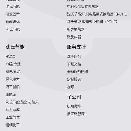
沈氏节能
塑料壳盘管式换热器
研发创新
沈氏节能:印刷电路板式换热器（PCHE）
新闻媒体
沈氏节能:板翅式换热器（PFHE）
沈氏节能
板壳换热器
微反应器
沈氏节能
服务支持
HVAC
沈氏服务
冷链/冷藏
下载文档
家电/食品
全球服务网络
绿色电力
定制服务
海工船舶
视频
氢能源
子公司
沈氏节能:航空 & 航天
杭州微控
动力总成
浙江微智源
工业气体
精细化工