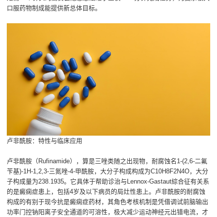
口服药物制成能提供新总体目标。
卢非酰胺：特性与临床应用
卢非酰胺（Rufinamide），算是三唑类随之出现物，耐腐蚀名1-(2,6-二氟
苄基)-1H-1,2,3-三氮唑-4-甲酰胺，大分子构成构成为C10H8F2N4O，大分
子构成量为238.1935。它具体于帮助诊治与Lennox-Gastaut綜合征有关系
的是癜痫症患上，包括4岁及以下病员的局灶性患上。卢非酰胺的耐腐蚀
构成的有别于现今抗是癜痫症药材，其角色考核机制是凭借调试前脑输出
功率门控钠阳离子安全通道的可溶性，极大减少运动神经元出错电流，才