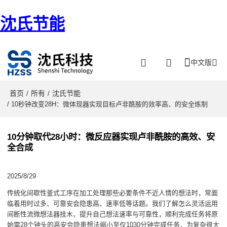
沈氏节能
中文版
首页
所有
沈氏节能
/
/
/ 10秒钟改变28H：微体现器实现目标卢非酰胺的效率高、的安全炼制
10分钟取代28小时：微反应器实现卢非酰胺的高效、安
全合成
2025/8/29
传统化间歇性釜式工序在加工处理那些必要条件不近人情的想法时，常面
临着用时过多、可靠安会隐患高、速率低等话题。我们了解怎么灵活运用
间断性流微想法器技木，提升自己想法速率与可靠性，顺利完成任务将原
始需28个钟头的高安会隐患想法缩小至仅1030分钟完成任务，为复杂很大