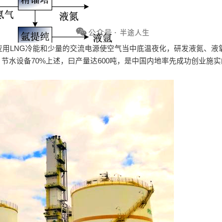
应用LNG冷能和少量的交流电源使空气当中底温夜化，研发液氮、液
节水设备70%上述，曰产量达600吨，是中国内地率先成功创业施实