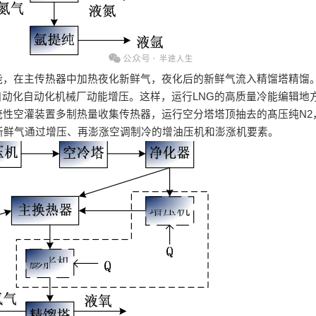
能，在主传热器中加热夜化新鲜气，夜化后的新鲜气流入精馏塔精馏
自动化自动化机械厂动能增压。这样，运行LNG的高质量冷能编辑地
性空灌装置多制热量收集传热器，运行空分塔塔顶抽去的髙压纯N2
新鲜气通过增压、再澎涨空调制冷的增油压机和澎涨机要素。