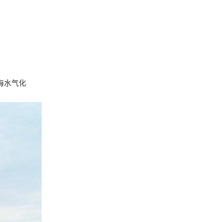
海水气化
。