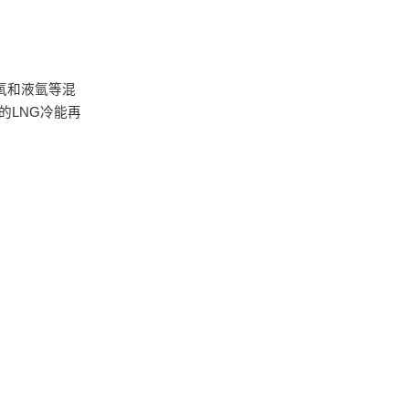
氧和液氩等混
的LNG冷能再