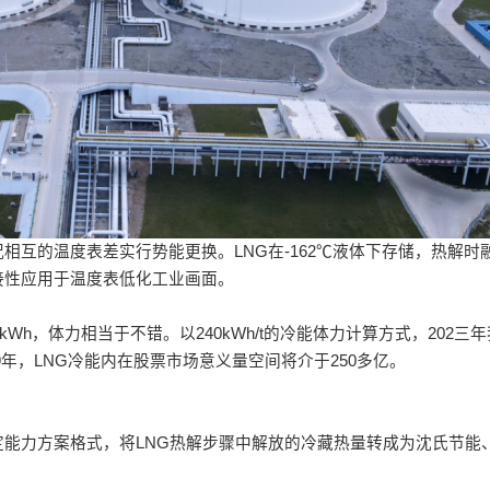
互的温度表差实行势能更换。LNG在-162℃液体下存储，热解时
接性应用于温度表低化工业画面。
h，体力相当于不错。以240kWh/t的冷能体力计算方式，202三年我國
29年，LNG冷能内在股票市场意义量空间将介于250多亿。
能力方案格式，将LNG热解步骤中解放的冷藏热量转成为沈氏节能