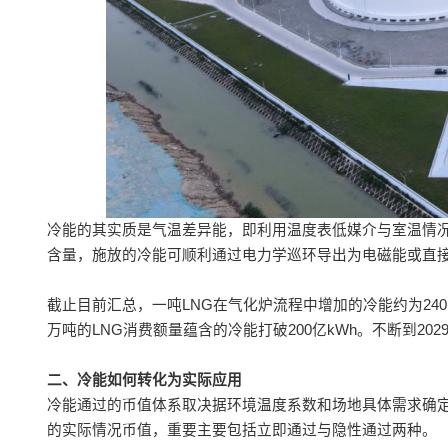
冷能的其实质是气温差异能，即利用温度表低媒介与室温情况相
含量，施放的冷能可顺利通过电力学巡环导出为电磁能或直
截止目前汇总，一吨LNG在气化炉流程中增加的冷能约为240kW
万吨的LNG消费额量蕴含的冷能打破200亿kWh。不断到20
二、冷能如何转化为实际应用
冷能通过的币值体系取决据环境温度系数和场地具体需求确定
的实际情况币值，重要主要包括立即通过与隐性通过两种。