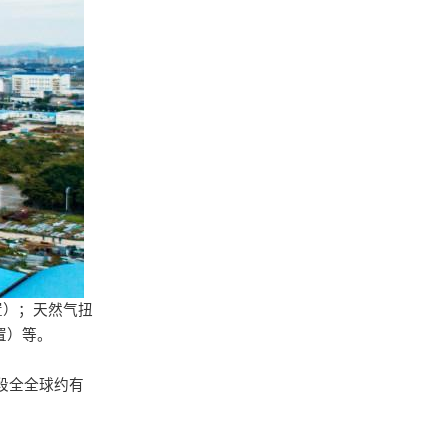
置）；天然气扭
置）等。
段全全球约有